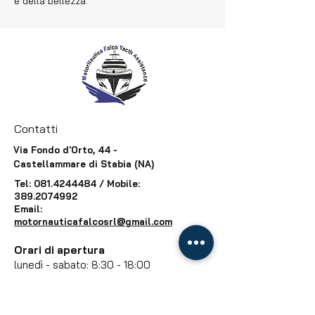
e della bellezza.
Contatti
Via Fondo d'Orto, 44 -
Castellammare di Stabia (NA)
Tel:
081.4244484
/ Mobile:
389.2074992
Email:
motornauticafalcosrl@gmail.com
Orari di apertura
lunedì - sabato: 8:30 - 18:00
Servizio assistenza h24 in tutta la
regione Campania e parte del Lazio